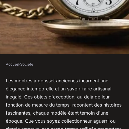
Accueil
›
Société
SOCIÉTÉ
Découvrez l'élégance des
Les montres à gousset anciennes incarnent une
élégance intemporelle et un savoir-faire artisanal
montres à gousset anciennes
inégalé. Ces objets d'exception, au-delà de leur
fonction de mesure du temps, racontent des histoires
Milo
•
27 novembre 2024
•
5 min de lecture
fascinantes, chaque modèle étant témoin d'une
époque. Que vous soyez collectionneur aguerri ou