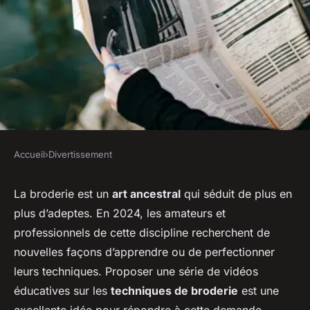
Accueil
›
Divertissement
DIVERTISSEMENT
Comment créer une série de
La broderie est un
art ancestral
qui séduit de plus en
plus d’adeptes. En 2024, les amateurs et
vidéos éducatives sur les
professionnels de cette discipline recherchent de
techniques de broderie?
nouvelles façons d’apprendre ou de perfectionner
leurs techniques. Proposer une série de vidéos
Milo
•
28 août 2024
•
6 min de lecture
éducatives sur les
techniques de broderie
est une