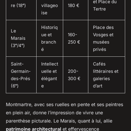
et Place du
re (18ᵉ)
villageo
180 €
Tertre
ise
Historiq
Place des
Le
ue et
160-
Vosges et
Marais
branch
250 €
musées
(3ᵉ/4ᵉ)
é
privés
Saint-
Intellect
Cafés
Germain-
uelle et
200-
littéraires et
des-Prés
élégant
300 €
galeries
(6ᵉ)
e
d’art
Montmartre, avec ses ruelles en pente et ses peintres
en plein air, donne l’impression de vivre une
parenthèse picturale. Le Marais, quant à lui, allie
patrimoine architectural
et effervescence