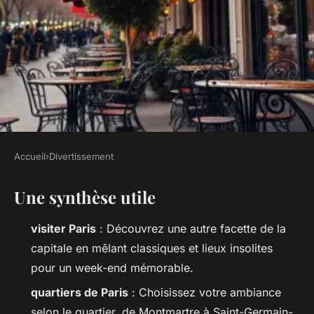
Accueil
›
Divertissement
DIVERTISSEMENT
Une synthèse utile
Top incontournables pour un
week-end exceptionnel à Paris
visiter Paris
: Découvrez une autre facette de la
capitale en mêlant classiques et lieux insolites
Claude
•
26/03/2026 14:21
•
10 min de lecture
pour un week-end mémorable.
quartiers de Paris
: Choisissez votre ambiance
selon le quartier, de Montmartre à Saint-Germain-