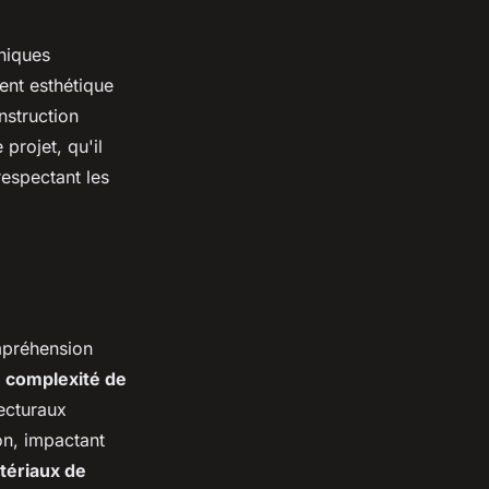
niques
nt esthétique
struction
projet, qu'il
respectant les
mpréhension
a
complexité de
ecturaux
on, impactant
tériaux de