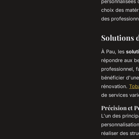
personnalisées q
choix des matéri
Milo
•
2 décembre 2024
•
6 min de lecture
des professionn
Solutions 
À Pau, les
solut
répondre aux be
professionnel, f
bénéficier d'une
rénovation.
Tob
de services vari
Précision et 
L'un des princi
personnalisatio
réaliser des str