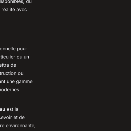
disponibles, du
 réalité avec
ionnelle pour
iculier ou un
ttra de
truction ou
sant une gamme
 modernes.
Pau
est la
evoir et de
ure environnante,