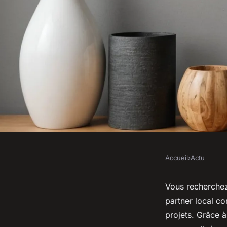
Accueil
›
Actu
ACTU
Des solutions de ch
Vous recherche
partner local c
mesure à pau pour v
projets. Grâce à