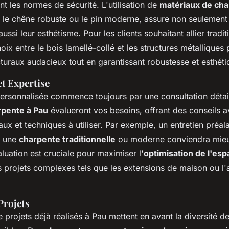
nt les normes de sécurité. L'utilisation de
matériaux de cha
e le chêne robuste ou le pin moderne, assure non seulement 
ussi leur esthétisme. Pour les clients souhaitant allier tradit
hoix entre le bois lamellé-collé et les structures métalliques
cturaux audacieux tout en garantissant robustesse et esthét
et Expertise
rsonnalisée commence toujours par une consultation détail
rpente à Pau
évalueront vos besoins, offrant des conseils av
aux et techniques à utiliser. Par exemple, un entretien préal
i une
charpente traditionnelle
ou moderne conviendra mieu
aluation est cruciale pour maximiser l'
optimisation de l'es
s projets complexes tels que les extensions de maison ou 
Projets
projets déjà réalisés à Pau mettent en avant la diversité de