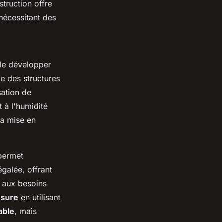
truction offre
 nécessitant des
de développer
ie des structures
sation de
 à l'humidité
la mise en
 permet
galée, offrant
t aux besoins
esure
en utilisant
able
, mais