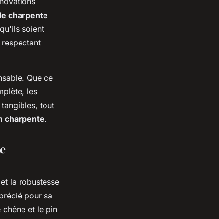
novations
de charpente
qu'ils soient
 respectant
ensable. Que ce
plète, les
 tangibles, tout
n charpente
.
le
 et la robustesse
pprécié pour sa
 chêne et le pin