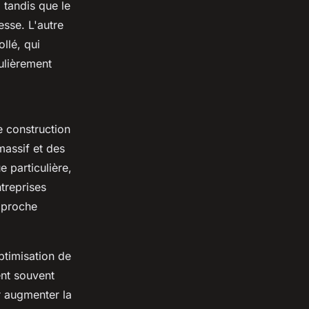
 tandis que le
esse. L'autre
llé, qui
ulièrement
 construction
 massif et des
 particulière,
treprises
pproche
ptimisation de
ent souvent
r augmenter la