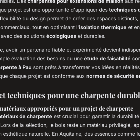
nibles. Des
charpentes pour extensions de maison
aux ré
ue projet est une opportunité d'appliquer des
techniques 
 flexibilité du design permet de créer des espaces distincts, 
commerciaux, tout en optimisant l'
isolation thermique
et en
 avec des solutions
écologiques
et durables.
, avoir un partenaire fiable et expérimenté devient indisp
imple évaluation des besoins ou une
étude de faisabilité
com
arpente à Pau
sont prêts à transformer vos idées en réalités
 que chaque projet est conforme aux
normes de sécurité e
et techniques pour une charpente durab
 matériaux appropriés pour un projet de charpente
tériaux de charpente
est crucial pour garantir la durabilité
 Lors de la sélection, le bois reste un matériau privilégié, a
n esthétique naturelle. En Aquitaine, des essences comme le