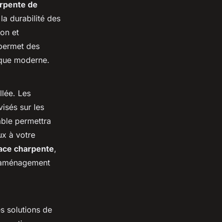
rpente de
la durabilité des
ion et
 permet des
ique moderne.
lée. Les
isés sur les
able permettra
x à votre
pace charpente
,
l'aménagement
s solutions de