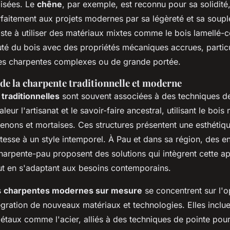
lisées. Le
chêne
, par exemple, est reconnu pour sa solidité,
faitement aux projets modernes par sa légèreté et sa soupl
iste à utiliser des matériaux mixtes comme le bois lamellé-co
té du bois avec des propriétés mécaniques accrues, partic
les charpentes complexes ou de grande portée.
e la charpente traditionnelle et moderne
traditionnelles
sont souvent associées à des techniques de
leur l'artisanat et le savoir-faire ancestral, utilisant le bois
nons et mortaises. Ces structures présentent une esthétique
tesse à un style intemporel. À Pau et dans sa région, des en
rpente-pau proposent des solutions qui intègrent cette a
out en s'adaptant aux besoins contemporains.
s
charpentes modernes sur mesure
se concentrent sur l'o
tégration de nouveaux matériaux et technologies. Elles inclu
 métaux comme l'acier, alliés à des techniques de pointe pou