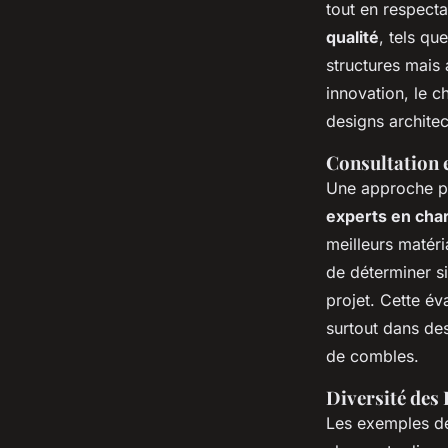
tout en respecta
qualité
, tels qu
structures mais a
innovation, le c
designs archite
Consultation 
Une approche pe
experts en cha
meilleurs matéri
de déterminer s
projet. Cette év
surtout dans de
de combles.
Diversité des 
Les exemples de 