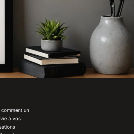
z comment un
vie à vos
sations