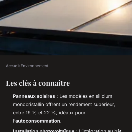
Accueil
›
Environnement
ENVIRONNEMENT
Les clés à connaître
Autonomie énergétique : top
solutions avec panneaux
Panneaux solaires
: Les modèles en silicium
solaires photovoltaïques
monocristallin offrent un rendement supérieur,
entre 19 % et 22 %, idéaux pour
Joséphine
•
09/07/2026 13:05
•
9 min de lecture
l’
autoconsommation
.
Installation photovoltaïque
: L’intégration au bâti,