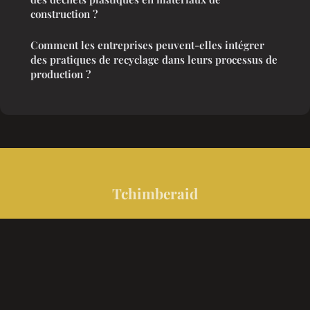
construction ?
Comment les entreprises peuvent-elles intégrer
des pratiques de recyclage dans leurs processus de
production ?
Tchimberaid
“Cesser de subir l'actualité pour enfin l'observer.”
Mentions légales
Contact
© 2026 Tchimberaid. Tous droits réservés.