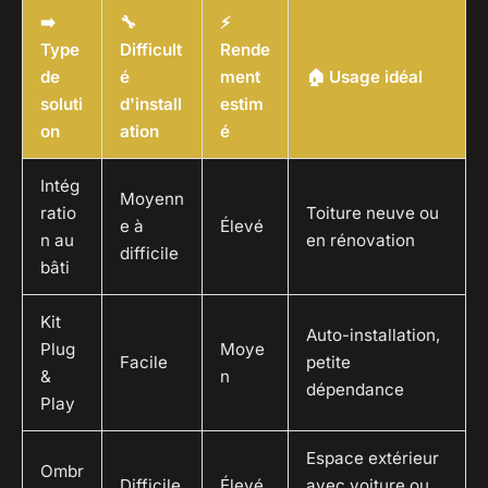
➡️
🔧
⚡
Type
Difficult
Rende
de
é
ment
🏠 Usage idéal
soluti
d'install
estim
on
ation
é
Intég
Moyenn
ratio
Toiture neuve ou
e à
Élevé
n au
en rénovation
difficile
bâti
Kit
Auto-installation,
Plug
Moye
Facile
petite
&
n
dépendance
Play
Espace extérieur
Ombr
Difficile
Élevé
avec voiture ou