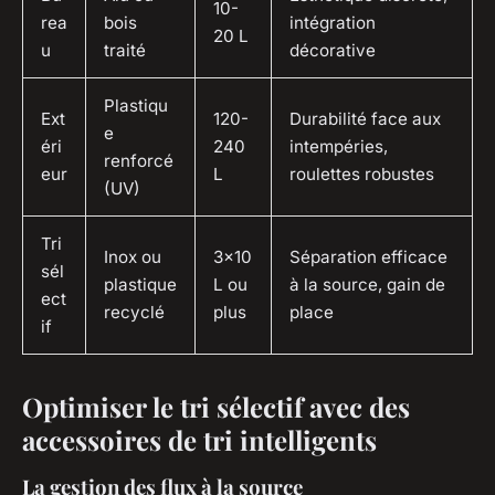
10-
rea
bois
intégration
20 L
u
traité
décorative
Plastiqu
Ext
120-
Durabilité face aux
e
éri
240
intempéries,
renforcé
eur
L
roulettes robustes
(UV)
Tri
Inox ou
3x10
Séparation efficace
sél
plastique
L ou
à la source, gain de
ect
recyclé
plus
place
if
Optimiser le tri sélectif avec des
accessoires de tri intelligents
La gestion des flux à la source