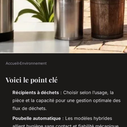
Accueil
›
Environnement
ENVIRONNEMENT
Voici le point clé
Top 5 poubelles efficaces pour
chaque usage quotidien
Récipients à déchets
: Choisir selon l’usage, la
pièce et la capacité pour une gestion optimale des
Joséphine
•
05/06/2026 17:44
•
9 min de lecture
flux de déchets.
Poubelle automatique
: Les modèles hybrides
allient hygiène sans contact et fiabilité mécanique