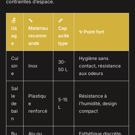
contraintes d’espace.
🪑
🔧
📏
Us
Matériau
Cap
✨ Point fort
ag
recomm
acité
e
andé
type
Cui
Hygiène sans
30-
sin
Inox
contact, résistance
50 L
e
aux odeurs
Sal
le
Plastiqu
Résistance à
5-15
de
e
l’humidité, design
L
bai
renforcé
compact
n
Bu
Alu ou
Esthétique discrète,