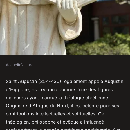
Accueil
›
Culture
CULTURE
Saint Augustin : Une figure clé
Saint Augustin (354-430), également appelé Augustin
d'Hippone, est reconnu comme l'une des figures
de la théologie chrétienne
majeures ayant marqué la théologie chrétienne.
Originaire d'Afrique du Nord, il est célèbre pour ses
Milo
•
14 septembre 2024
•
3 min de lecture
contributions intellectuelles et spirituelles. Ce
théologien, philosophe et évêque a influencé