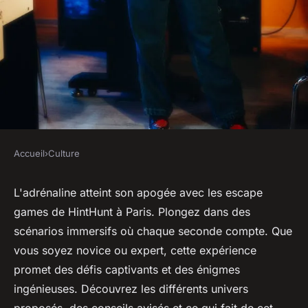
Accueil
›
Culture
CULTURE
Vivez l'adrénaline avec les
L'adrénaline atteint son apogée avec les escape
games de HintHunt à Paris. Plongez dans des
escape games de hinthunt à
scénarios immersifs où chaque seconde compte. Que
paris
vous soyez novice ou expert, cette expérience
promet des défis captivants et des énigmes
Milo
•
9 décembre 2024
•
5 min de lecture
ingénieuses. Découvrez les différents univers